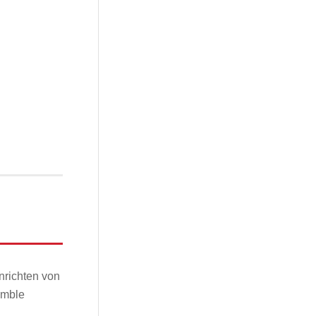
nrichten von
emble