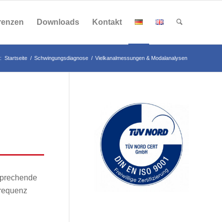
renzen
Downloads
Kontakt
:
Startseite
/
Schwingungsdiagnose
/
Vielkanalmessungen & Modalanalysen
tsprechende
frequenz