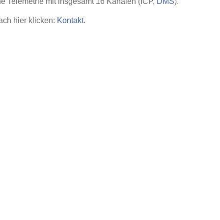
e Telemetrie mit insgesamt 16 Kanälen (ICP,
DMS
).
ch hier klicken:
Kontakt
.