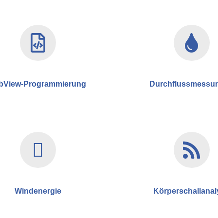
bView-Programmierung
Durchflussmessu
Windenergie
Körperschallanal